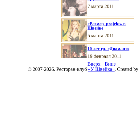
7 марта 2011
«Размер_projekt» в
Швейке
5 марта 2011
10 лет гр. «Диамант»
19 февраля 2011
Вверх
Вниз
© 2007-2026. Ресторан-клуб
«У Швейка»
. Created b
Пивная вечеринка
4 февраля 2011
Юбилей Гурама
Грановского
21 января 2011
Шоу-балет
«Экспрессия»
14 января 2011